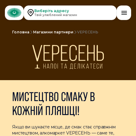
Виберіть адресу
Твій улюблений магазин
Головна
Магазини партнери
VЕРЕСЕНЬ
МИСТЕЦТВО СМАКУ В
КОЖНІЙ ПЛЯШЦІ!
Якщо ви шукаєте місце, де смак стає справжнім
мистецтвом, алкомаркет VЕРЕСЕНЬ — саме те,