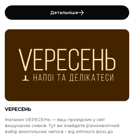
Детальніше
VЕРЕСЕНЬ
Магазин VЕРЕСЕНЬ — ваш провідник у світ
вишуканих смаків. Тут ви знайдете різноманітний
вибір алкогольних напоїв – від елітного віскі до