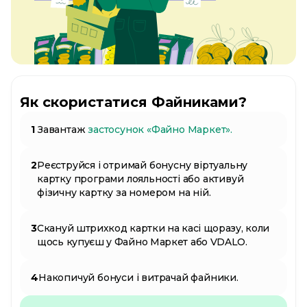
Як скористатися Файниками?
1
Завантаж
застосунок «Файно Маркет».
2
Реєструйся і отримай бонусну віртуальну
картку програми лояльності або активуй
фізичну картку за номером на ній.
3
Скануй штрихкод картки на касі щоразу, коли
щось купуєш у Файно Маркет або VDALO.
4
Накопичуй бонуси і витрачай файники.