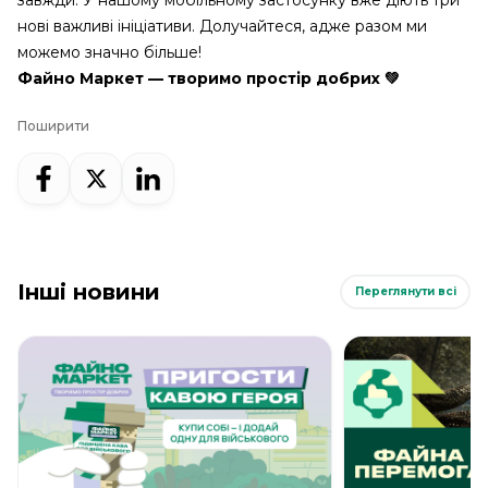
завжди. У нашому мобільному застосунку вже діють три
нові важливі ініціативи. Долучайтеся, адже разом ми
можемо значно більше!
Файно Маркет — творимо простір добрих 💚
Поширити
Інші новини
Переглянути всі