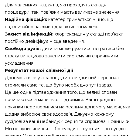
Для маленьких пацієнтів, які проходять складні
процедури, такі пов’язки мають величезне значення:
Надійна фіксація:
катетер тримається міцно, що
надзвичайно важливо для активної малечі.
Захист від інфекцій:
хлоргексидин у складі пов’язки
постійно дезінфікує місце введення.
Свобода рухів:
дитина може рухатися та гратися без
страху випадково зачепити систему чи спричинити
ускладнення.
Результат нашої спільної дії
Допомога вже у лікарні. Діти та медичний персонал
отримали саме те, що було необхідно тут і зараз.
Це ще одне підтвердження того, що великі справи
починаються з маленької підтримки. Ваші щоденні
покупки перетворилися на реальну допомогу малечі, яка
щодня виборює своє здоров’я. Дякуємо кожному
сусідові за ваші небайдужі серця та спрямовані файники!
Ми не зупиняємося — бо сусіди піклуються про сусідів