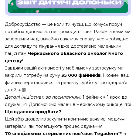
Добросусідство — це коли ти чуєш, що комусь поруч
потрібна допомога, і не проходиш повз. Разом із вами ми
завершили надзвичайно важливу справу: усе необхідне
для догляду та лікування вже доставлено маленьким
пацієнтам
Черкаського обласного онкологічного
центру
!
Завдяки вашій активності у мобільному застосунку ми
закрили потребу на суму
35 000 файників
. І кожен ваш
файник перетворився на реальну турботу про здоров’я
дітей 👧🏼
Деталі ініціативи за посиланням:
1 файник = 1 крок до
одужання. Допоможімо малечі в Черкаському онкоцентрі
Що вдалося придбати?
Цей збір дозволив закупити критично важливі медичні
матеріали, які полегшують процес одужання:
70 спеціальних стерильних пов'язок Tegaderm™
з