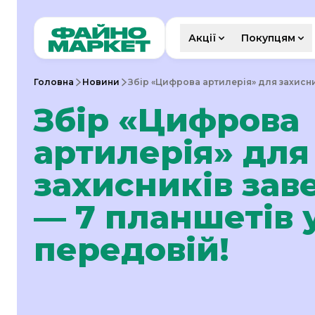
Акції
Покупцям
Головна
Новини
Збір «Цифрова артилерія» для захисни
Збір «Цифрова
артилерія» для
захисників за
— 7 планшетів 
передовій!