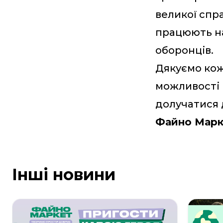
великої спра
працюють на
оборонців.
Дякуємо кожн
можливості 
долучатися 
Файно Марк
Інші новини