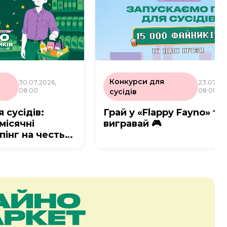
Конкурси для
30.07.2026,
23.07.20
08:00
08:00
сусідів
 сусідів:
Грай у «Flappy Fayno» та
місячні
вигравай 🎮
пінг на честь
о Маркет