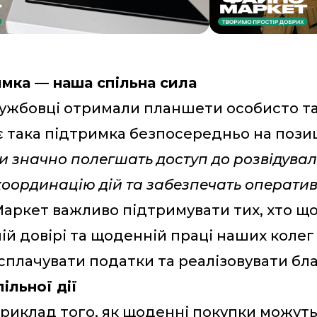
мка — наша спільна сила
ужбовці отримали планшети особисто та 
 така підтримка безпосередньо на позиц
и значно полегшать доступ до розвідувал
оординацію дій та забезпечать оператив
аркет важливо підтримувати тих, хто що
ій довірі та щоденній праці наших коле
сплачувати податки та реалізовувати бла
ільної дії
приклад того, як щоденні покупки можут