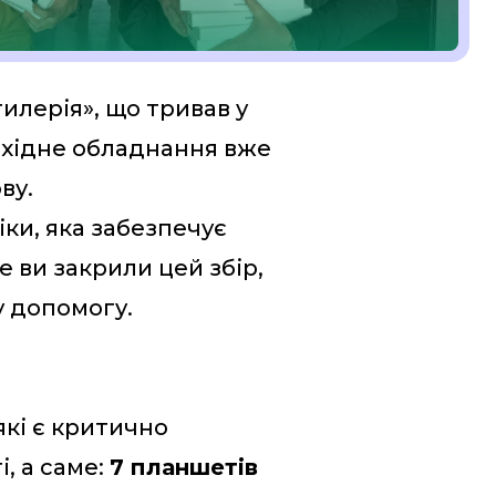
илерія», що тривав у
бхідне обладнання вже
ву.
іки, яка забезпечує
е ви закрили цей збір,
у допомогу.
які є критично
, а саме:
7 планшетів