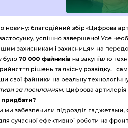
мо новину: благодійний збір «Цифрова арт
застосунку, успішно завершено! Усе нео
шим захисникам і захисницям на передо
у було
70 000 файників
на закупівлю техн
ийняття рішень та якісну розвідку. І сам
и свої файники на реальну технологічн
ативи за посиланням:
Цифрова артилерія
 придбати?
ми ми забезпечили підрозділ гаджетами, 
ля сучасної ефективної роботи на фронті