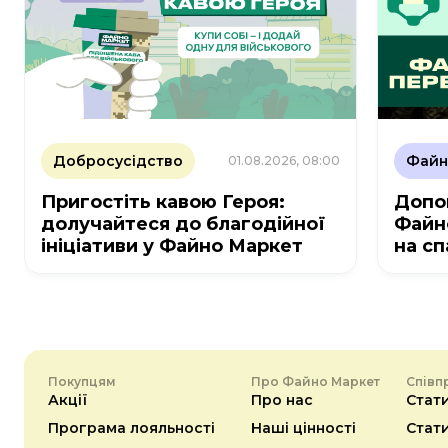
Добросусідство
Файн
01.08.2026, 08:00
Пригостіть кавою Героя:
Допо
долучайтеся до благодійної
Файно
ініціативи у Файно Маркет
на с
маску
Покупцям
Про Файно Маркет
Співп
Акції
Про нас
Стат
Програма лояльності
Наші цінності
Стат